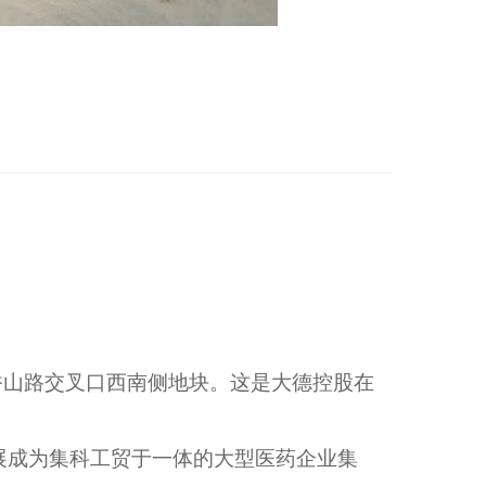
与香山路交叉口西南侧地块。这是大德控股在
展成为集科工贸于一体的大型医药企业集