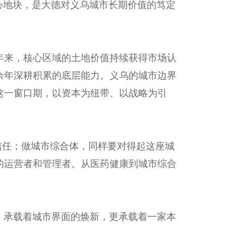
心地块，是大德对义乌城市长期价值的笃定
年来，核心区域的土地价值持续获得市场认
余年深耕积累的底层能力。义乌的城市边界
这一窗口期，以资本为纽带、以战略为引
信任；做城市综合体，同样要对得起这座城
的运营者和管理者。从医药健康到城市综合
，承载着城市界面的焕新，更承载着一家本