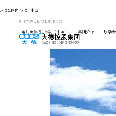
乐动全体育_乐动（中国）
欢迎光临大德控股集团官网
乐动全体育_乐动（中国）
集团介绍
乐动全
联系我们