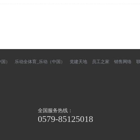
中国）
乐动全体育_乐动（中国）
党建天地
员工之家
销售网络
全国服务热线：
0579-85125018