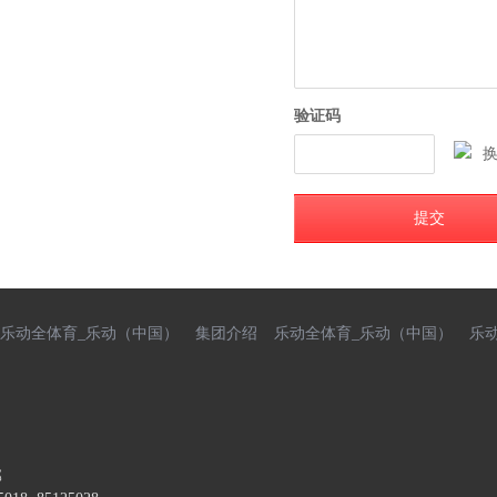
验证码
提交
乐动全体育_乐动（中国）
集团介绍
乐动全体育_乐动（中国）
乐
部