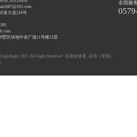
018, 85125028
全国服
an2007@163.com
0579
经
发大道218号
395
6.com
拱墅区绿地中央广场11
号楼22层
CopyRight 2015 All Right Reserved 乐动全体育_乐动（中国）
|