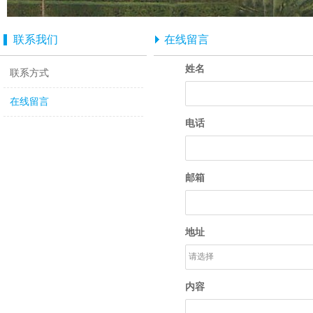
联系我们
在线留言
姓名
联系方式
在线留言
电话
邮箱
地址
内容