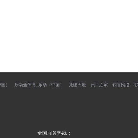
中国）
乐动全体育_乐动（中国）
党建天地
员工之家
销售网络
全国服务热线：