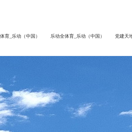
体育_乐动（中国）
乐动全体育_乐动（中国）
党建天