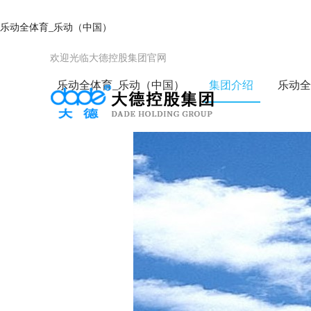
乐动全体育_乐动（中国）
欢迎光临大德控股集团官网
乐动全体育_乐动（中国）
集团介绍
乐动全
联系我们