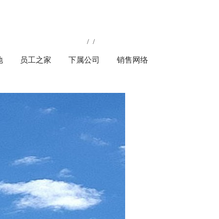
 / 
 / 
地
员工之家
下属公司
销售网络