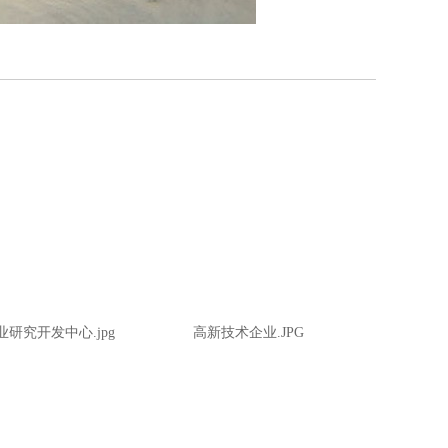
研究开发中心.jpg
高新技术企业.JPG