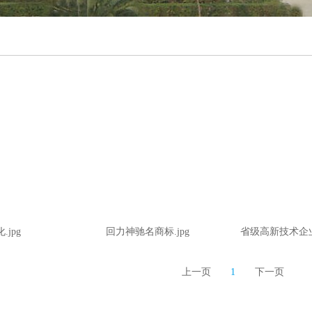
jpg
回力神驰名商标.jpg
省级高新技术企业
上一页
1
下一页