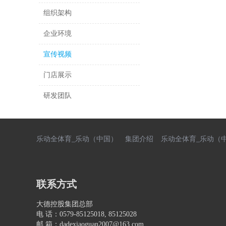
组织架构
企业环境
宣传视频
门店展示
研发团队
乐动全体育_乐动（中国）
集团介绍
乐动全体育_乐动（
联系方式
大德控股集团总部
电 话：0579-85125018, 85125028
邮 箱：dadexiaoguan2007@163.com