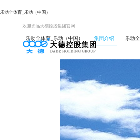
乐动全体育_乐动（中国）
欢迎光临大德控股集团官网
乐动全体育_乐动（中国）
集团介绍
乐动全
联系我们