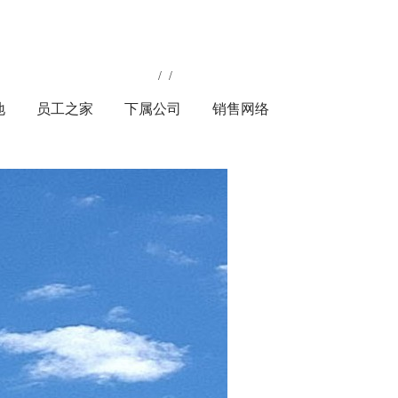
 / 
 / 
地
员工之家
下属公司
销售网络