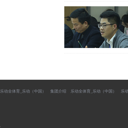
乐动全体育_乐动（中国）
集团介绍
乐动全体育_乐动（中国）
乐