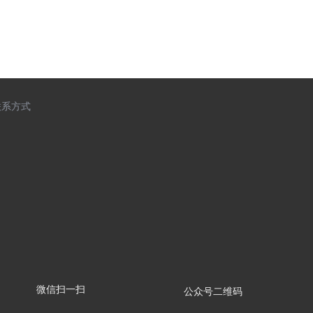
联系方式
微信扫一扫
公众号二维码