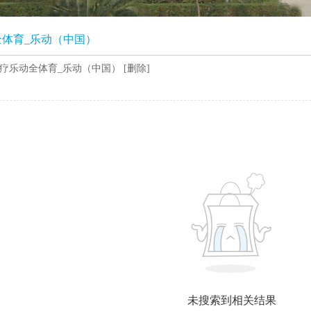
体育_乐动（中国）
疗乐动全体育_乐动（中国）
[
删除
]
未搜索到相关结果