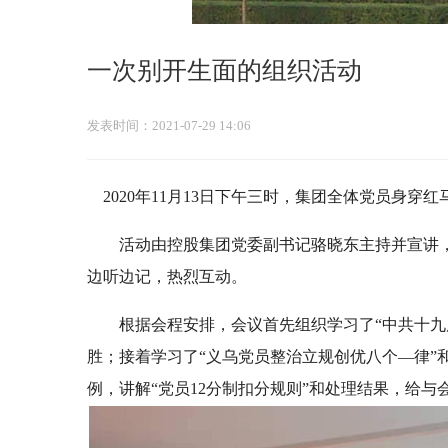
一次别开生面的组织活动
发表时间：2021-07-29 14:06
2020
年
11
月
13
日下午三时，集团全体党员身穿红
活动由控股集团党委副书记骆晓东主持并宣讲
边听边记，热烈互动。
根据会程安排，会议首先组织学习了“中共十九
胜；接着学习了“义乌党员整治立规创优八个—律”
例，讲解“党员
12
分制扣分规则”和处理结果，给与