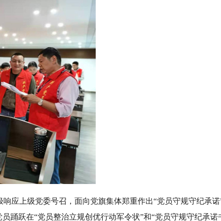
极响应上级党委号召，面向党旗集体郑重作出“党员守规守纪承诺
党员踊跃在“党员整治立规创优行动军令状”和“党员守规守纪承