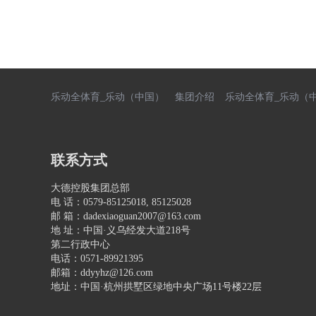
乐动全体育_乐动（中国）
集团介绍
乐动全体育_乐动（
联系方式
大德控股集团总部
电 话：0579-85125018, 85125028
邮 箱：dadexiaoguan2007@163.com
地 址：中国·义乌经
发大道218号
第二行政中心
电话：0571-89921395
邮箱：ddyyhz@126.com
地址：中国·杭州拱墅区绿地中央广场11
号楼22层