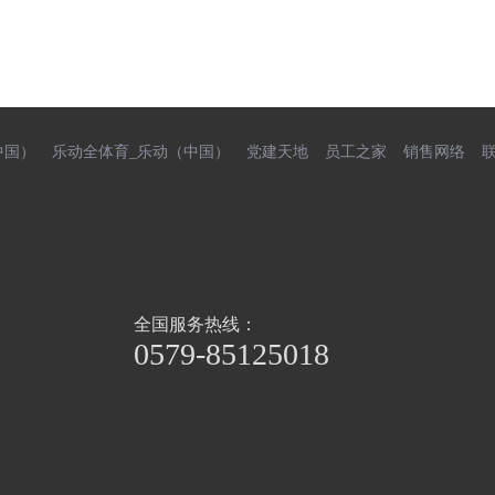
中国）
乐动全体育_乐动（中国）
党建天地
员工之家
销售网络
全国服务热线：
0579-85125018