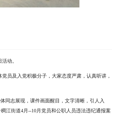
日活动。
体党员及入党积极分子，大家态度严肃，认真听讲，
全体同志展现，课件画面醒目，文字清晰，引人入
合稠江街道
4
月
--10
月党员和公职人员违法违纪通报案