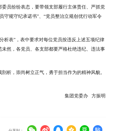
部委员纷纷表态，要带领支部履行主体责任、严抓党
员守规守纪承诺书”、“党员整治立规创优行动军令
分析表”，表中要求对每位党员按违反上述五项纪律
范未然，各党员、各支部都要严格杜绝违纪、违法事
我剖析，崇尚树立正气，勇于担当作为的精神风貌。
集团党委办
方振明
分享到：