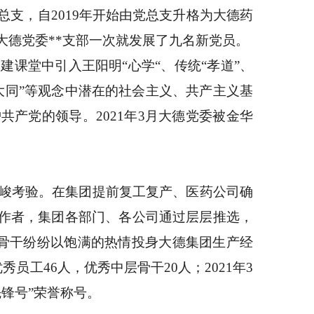
总支，自
2019年开始由党总支升格为大德药
初大德党委**支部一次就发展了九名新党员。
党建课堂中引入王阳明
“心学“、传统“孝道”、
大同”等观念中潜在的社会主义、共产主义基
产党的领导。2021年3月大德党委被金华
严峻考验。在集团提前复工复产、医药公司确
作者，集团各部门、各公司通过层层推选，
层骨干纷纷以饱满的热情投身大德集团生产经
员工46人，优秀中层骨干20人；2021年3
先锋号”荣誉称号。