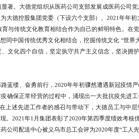
绩显著。大德党组织从医药公司支部发展成医药公司党
名为大德控股集团党委（下设六个支部）。2021年年
教育与传统文化教育相结合作为自己的鲜明特色。在
理想同中国传统优秀文化相结合，挖掘传统文化 “世界
、文化四个自信，坚定执守共产主义信念，坚决拥护共
荜路蓝缕、奋勇前行，
2020年年初骤然遭遇新冠疫情
防疫确保正常经营的过程中，涌现出一大批抗疫先进工
表彰。在上述先进工作者的感召与带动下，大德员工与中
2021年1月集团表彰了2020年第四季度绩效考核优秀
医药公司配送中心被义乌市总工会评为2020年度“工人