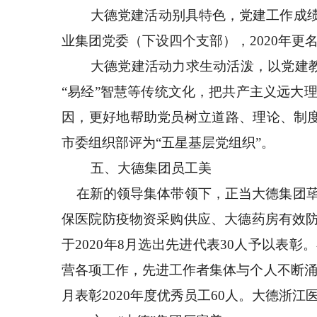
大德党建活动别具特色，党建工作成
业集团党委（下设四个支部），2020年更
大德党建活动力求生动活泼，以党建
“易经”智慧等传统文化，把共产主义远大
因，更好地帮助党员树立道路、理论、制度
市委组织部评为“五星基层党组织”。
五、大德集团员工美
在新的领导集体带领下，正当大德集团
保医院防疫物资采购供应、大德药房有效
于2020年8月选出先进代表30人予以
营各项工作，先进工作者集体与个人不断涌现。
月表彰2020年度优秀员工60人。大德浙江