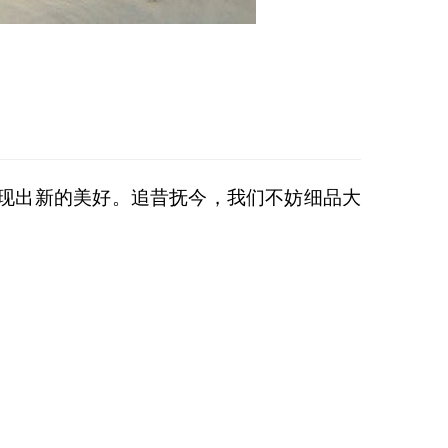
现出新的美好。追昔抚今，我们不妨细品大