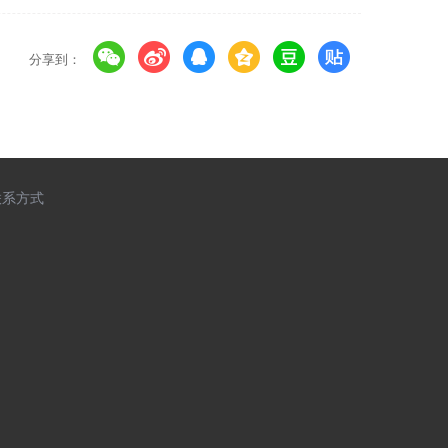
分享到：
联系方式