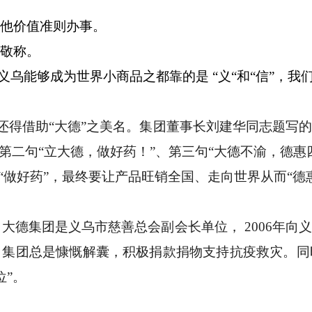
他价值准则办事
。
的敬称。
乌能够成为世界小商品之都靠的是 “义“和“信”，我们
还得借助
“大德”之美名。集团董事长刘建华同志题写
、第二句“立大德，做好药！”、第三句“大德不渝，德
“做好药”，最终要让产品旺销全国、走向世界从而“德
。大德集团是义乌市慈善总会副会长单位，
2006年
，集团总是慷慨解囊，积极捐款捐物支持抗疫救灾。同
位”。