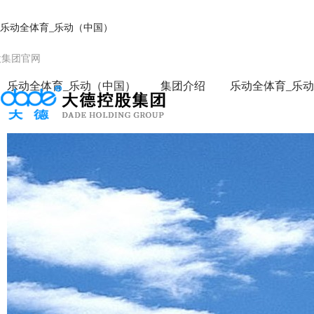
乐动全体育_乐动（中国）
股集团官网
乐动全体育_乐动（中国）
集团介绍
乐动全体育_乐
联系我们