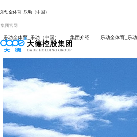
乐动全体育_乐动（中国）
股集团官网
乐动全体育_乐动（中国）
集团介绍
乐动全体育_乐
联系我们