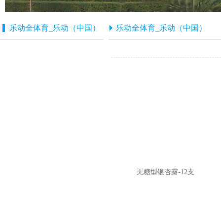
乐动全体育_乐动（中国）
乐动全体育_乐动（中国）
大德药业乐动全体育_乐动（中国）
大德健康医疗乐动全体育_乐动（中国）
大德生物技术乐动全体育_乐动（中国）
无糖型银杏露-12支